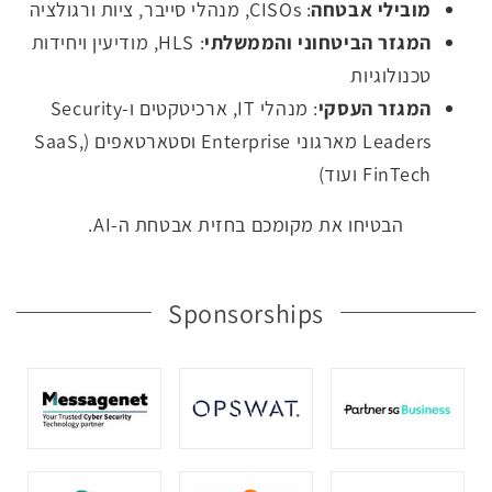
מובילי אבטחה
: CISOs, מנהלי סייבר, ציות ורגולציה
המגזר הביטחוני והממשלתי
: HLS, מודיעין ויחידות
טכנולוגיות
המגזר העסקי
: מנהלי IT, ארכיטקטים ו-Security
Leaders מארגוני Enterprise וסטארטאפים (SaaS,
FinTech ועוד)
הבטיחו את מקומכם בחזית אבטחת ה-AI.
Sponsorships