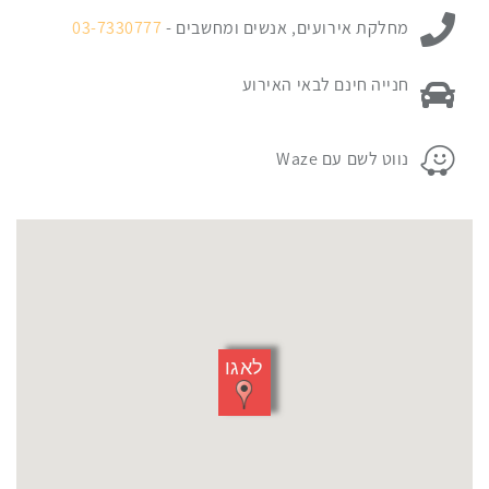
ניתן ליצור קשר עם:
כאן
מחלקת אירועים, אנשים ומחשבים -
03-7330777
כדי
לדלג
פרטי החניה במקום האירוע:
חנייה חינם לבאי האירוע
מעל
המפה
פרטי החניה במקום האירוע:
נווט לשם עם Waze
לאגו